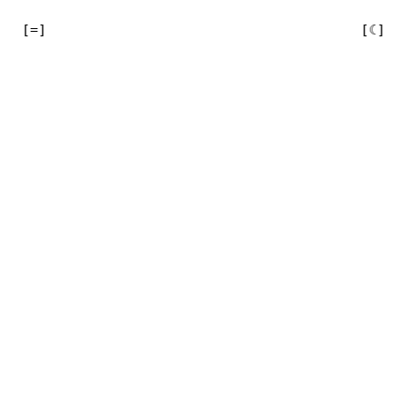
[=]

[☾]
