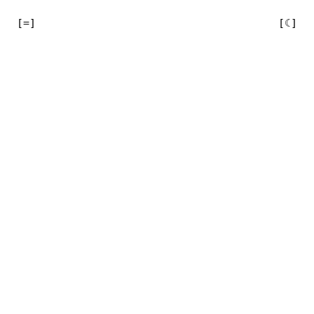
[=]

[☾]
